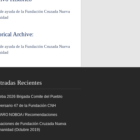
de ayuda de la Fundación Cruzada Nueva
idad
orical Archive:
de ayuda de la Fundación Cruzada Nueva
idad
tradas Recientes
eba 2026
Brigada Comite del Pueblo
versario 47 de la Fundación CNH
ARO NOBOA / Recomendaciones
aciones de Fundación Cruzada Nueva
anidad (Octubre 2019)