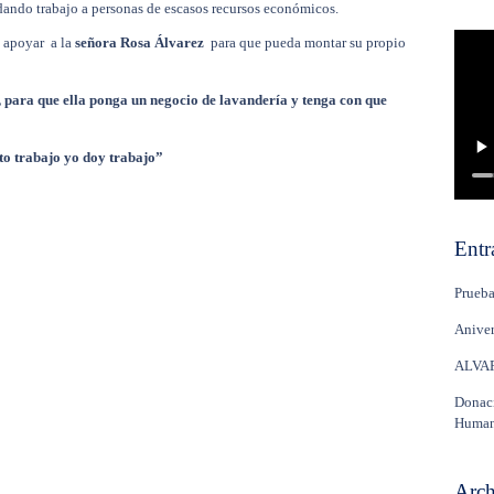
dando trabajo a personas de escasos recursos económicos.
l apoyar a la
señora Rosa Álvarez
para que pueda montar su propio
 para que ella ponga un negocio de lavandería y tenga con que
o trabajo yo doy trabajo”
Entr
Prueb
Aniver
ALVAR
Donac
Human
Arch