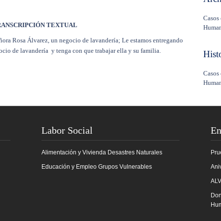
Casos 
RANSCRIPCIÓN TEXTUAL
Human
ñora Rosa Álvarez, un negocio de lavandería; Le estamos entregando
cio de lavandería y tenga con que trabajar ella y su familia.
Hist
Casos 
Human
Labor Social
En
Alimentación y Vivienda
Desastres Naturales
Pru
Educación y Empleo
Grupos Vulnerables
Ani
ALV
Don
Hum