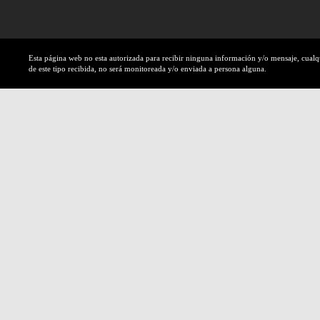
Esta página web no esta autorizada para recibir ninguna información y/o mensaje, cual
de este tipo recibida, no será monitoreada y/o enviada a persona alguna.