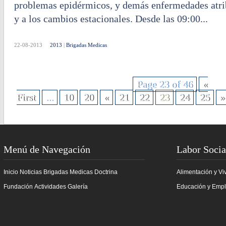
problemas epidérmicos, y demás enfermedades atrib
y a los cambios estacionales. Desde las 09:00...
22-08-2013
2013
|
Brigadas Medicas
Page 23 of 46
«
First
...
10
20
«
21
22
23
24
25
»
Menú de Navegación
Labor Socia
Inicio
Noticias
Brigadas Medicas
Doctrina
Alimentación y Vi
Fundación
Actividades
Galería
Educación y Emp