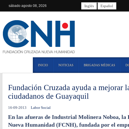
sábado
agosto 08, 2026
Inglés
Español
INICIO
NOTICIAS
BRIGADAS MÉDICAS
D
Fundación Cruzada ayuda a mejorar la
ciudadanos de Guayaquil
16-09-2013
Labor Social
En las afueras de Industrial Molinera Noboa, l
Nueva Humanidad (FCNH), fundada por el empr