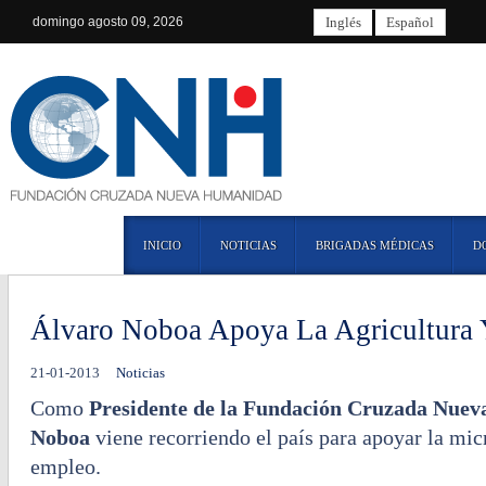
domingo
agosto 09, 2026
Inglés
Español
INICIO
NOTICIAS
BRIGADAS MÉDICAS
D
Álvaro Noboa Apoya La Agricultura 
21-01-2013
Noticias
Como
Presidente de la Fundación Cruzada Nue
Noboa
viene recorriendo el país para apoyar la mi
empleo.