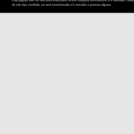
Esta página web no esta autorizada para recibir ninguna información y/o mensaje, cual
de este tipo recibida, no será monitoreada y/o enviada a persona alguna.